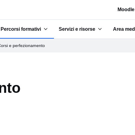
Moodle
Percorsi formativi
Servizi e risorse
Area med
e scuole"
Submenu for "Percorsi formativi"
Submenu for "Servizi e risorse"
Submenu 
orsi e perfezionamento
nto