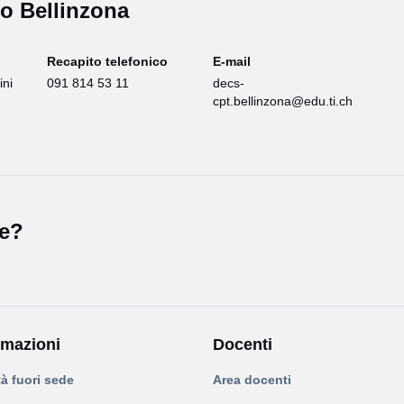
co Bellinzona
Recapito telefonico
E-mail
ini
091 814 53 11
decs-
cpt.bellinzona@edu.ti.ch
le?
rmazioni
Docenti
tà fuori sede
Area docenti