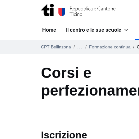
Vai al contenuto della pagina
Vai al piè di pagina
Home
Il centro e le sue scuole
Submenu for "Il centro e le su
CPT Bellinzona
...
Formazione continua
C
Corsi e
perfezioname
Iscrizione