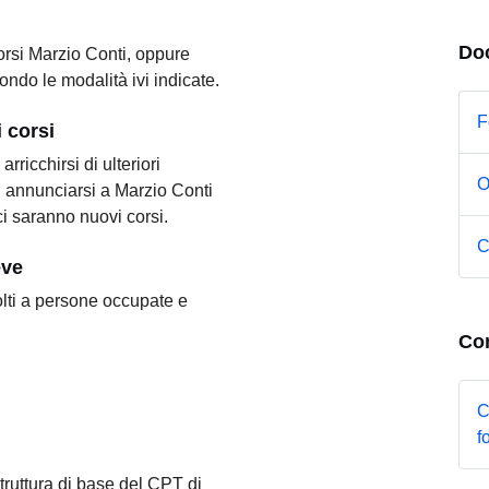
Do
orsi Marzio Conti, oppure
ondo le modalità ivi indicate.
F
 corsi
ricchirsi di ulteriori
O
d annunciarsi a Marzio Conti
i saranno nuovi corsi.
C
eve
volti a persone occupate e
Con
C
f
struttura di base del CPT di