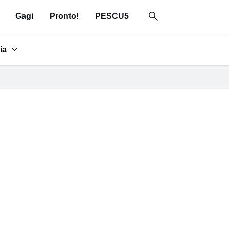
Gagi
Pronto!
PESCU5
ia
for "Area media"