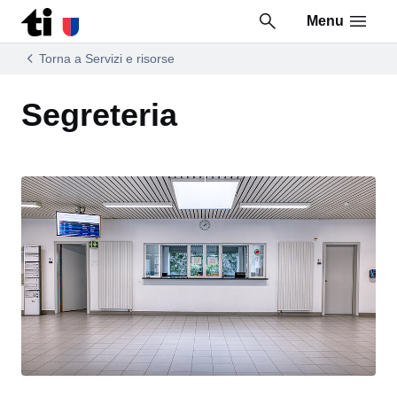
Menu
Vai al contenuto della pagina
Vai al piè di pagina
Torna a Servizi e risorse
Segreteria