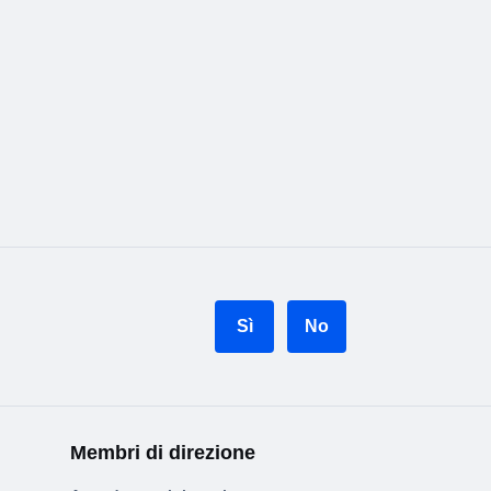
Sì
No
Membri di direzione