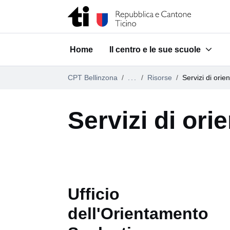
Vai al contenuto della pagina
Vai al piè di pagina
Home
Il centro e le sue scuole
Submenu for "Il centro e le su
CPT Bellinzona
...
Risorse
Servizi di ori
Servizi di or
Ufficio
dell'Orientamento