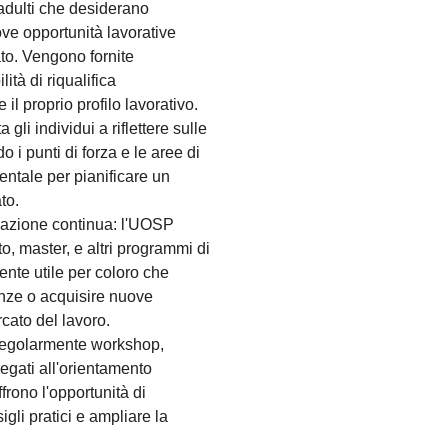
 adulti che desiderano
ove opportunità lavorative
to. Vengono fornite
ità di riqualifica
il proprio profilo lavorativo.
gli individui a riflettere sulle
 i punti di forza e le aree di
ntale per pianificare un
to.
mazione continua: l'UOSP
o, master, e altri programmi di
nte utile per coloro che
nze o acquisire nuove
rcato del lavoro.
 regolarmente workshop,
legati all'orientamento
frono l'opportunità di
igli pratici e ampliare la