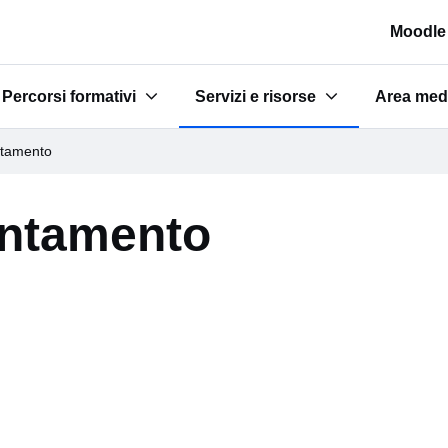
Moodle
Percorsi formativi
Servizi e risorse
Area med
e scuole"
Submenu for "Percorsi formativi"
Submenu for "Servizi e risorse"
Submenu 
entamento
ientamento