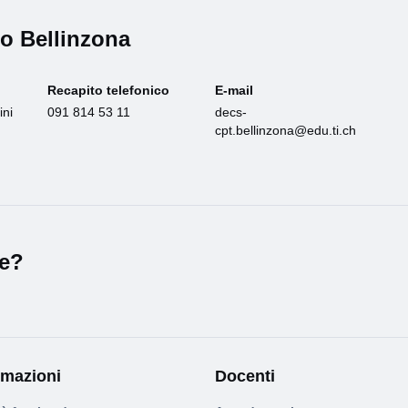
co Bellinzona
Recapito telefonico
E-mail
ini
091 814 53 11
decs-
cpt.bellinzona@edu.ti.ch
le?
rmazioni
Docenti