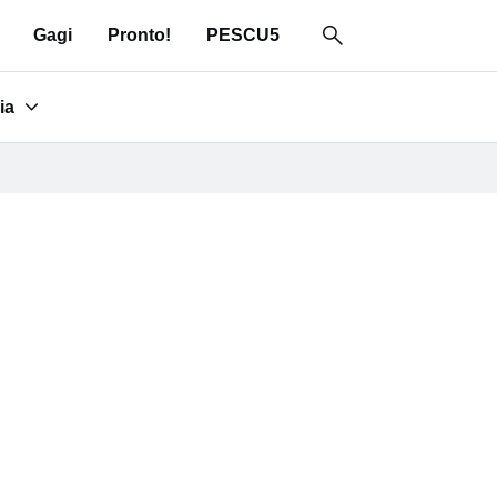
Gagi
Pronto!
PESCU5
ia
for "Area media"