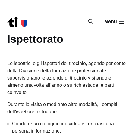
Menu
Vai al contenuto della pagina
Vai al piè di pagina
Torna a Risorse
Ispettorato
Le ispettrici e gli ispettori del tirocinio, agendo per conto
della Divisione della formazione professionale,
supervisionano le aziende di tirocinio visitandole
almeno una volta all'anno o su richiesta delle parti
coinvolte.
Durante la visita o mediante altre modalità, i compiti
dell'ispettore includono:
Condurre un colloquio individuale con ciascuna
persona in formazione.