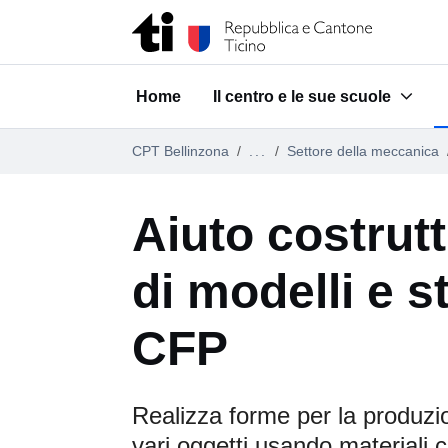
Vai al contenuto della pagina
Vai al piè di pagina
Home
Il centro e le sue scuole
Submenu for "Il centro e le su
CPT Bellinzona
...
Settore della meccanica
Aiuto costrutt
di modelli e 
CFP
Realizza forme per la produzio
vari oggetti usando materiali 