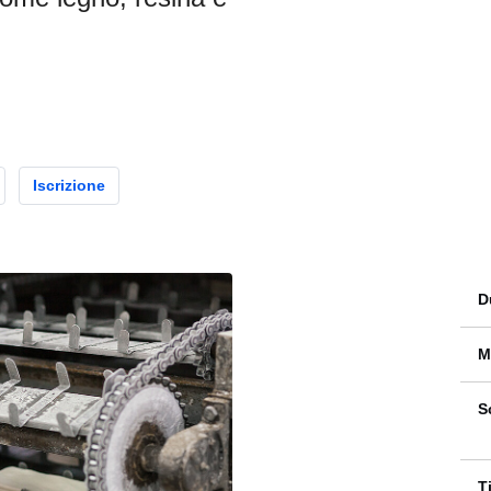
Iscrizione
D
M
S
T