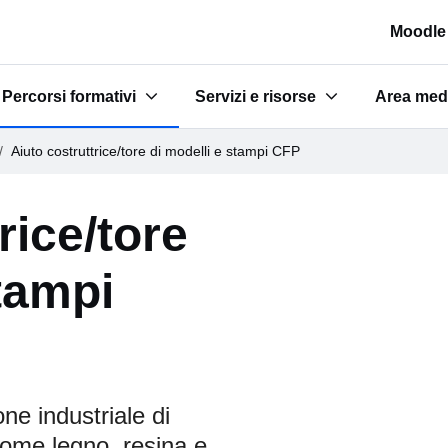
Moodle
Percorsi formativi
Servizi e risorse
Area med
e scuole"
Submenu for "Percorsi formativi"
Submenu for "Servizi e risorse"
Submenu 
Aiuto costruttrice/tore di modelli e stampi CFP
rice/tore
stampi
ne industriale di
come legno, resina e