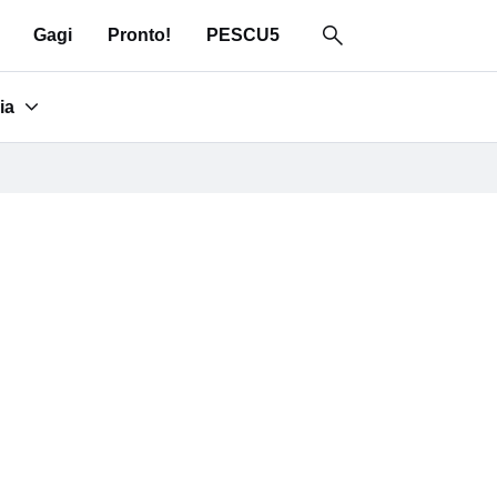
Gagi
Pronto!
PESCU5
ia
for "Area media"