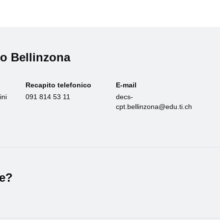
co Bellinzona
Recapito telefonico
E-mail
ini
091 814 53 11
decs-
cpt.bellinzona@edu.ti.ch
le?